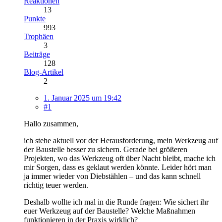
Reaktionen
13
Punkte
993
Trophäen
3
Beiträge
128
Blog-Artikel
2
1. Januar 2025 um 19:42
#1
Hallo zusammen,
ich stehe aktuell vor der Herausforderung, mein Werkzeug auf
der Baustelle besser zu sichern. Gerade bei größeren
Projekten, wo das Werkzeug oft über Nacht bleibt, mache ich
mir Sorgen, dass es geklaut werden könnte. Leider hört man
ja immer wieder von Diebstählen – und das kann schnell
richtig teuer werden.
Deshalb wollte ich mal in die Runde fragen: Wie sichert ihr
euer Werkzeug auf der Baustelle? Welche Maßnahmen
funktionieren in der Praxis wirklich?