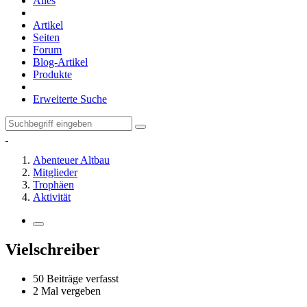
Alles
Artikel
Seiten
Forum
Blog-Artikel
Produkte
Erweiterte Suche
Abenteuer Altbau
Mitglieder
Trophäen
Aktivität
Vielschreiber
50 Beiträge verfasst
2 Mal vergeben