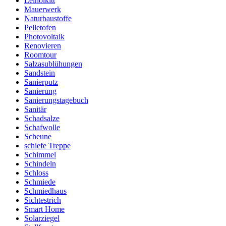
Leinölkitt
Mauerwerk
Naturbaustoffe
Pelletofen
Photovoltaik
Renovieren
Roomtour
Salzasublühungen
Sandstein
Sanierputz
Sanierung
Sanierungstagebuch
Sanitär
Schadsalze
Schafwolle
Scheune
schiefe Treppe
Schimmel
Schindeln
Schloss
Schmiede
Schmiedhaus
Sichtestrich
Smart Home
Solarziegel