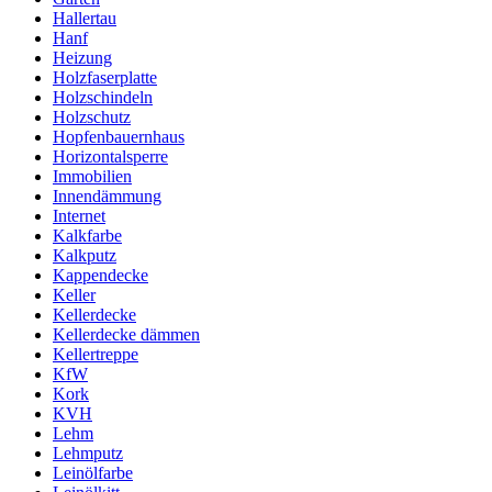
Hallertau
Hanf
Heizung
Holzfaserplatte
Holzschindeln
Holzschutz
Hopfenbauernhaus
Horizontalsperre
Immobilien
Innendämmung
Internet
Kalkfarbe
Kalkputz
Kappendecke
Keller
Kellerdecke
Kellerdecke dämmen
Kellertreppe
KfW
Kork
KVH
Lehm
Lehmputz
Leinölfarbe