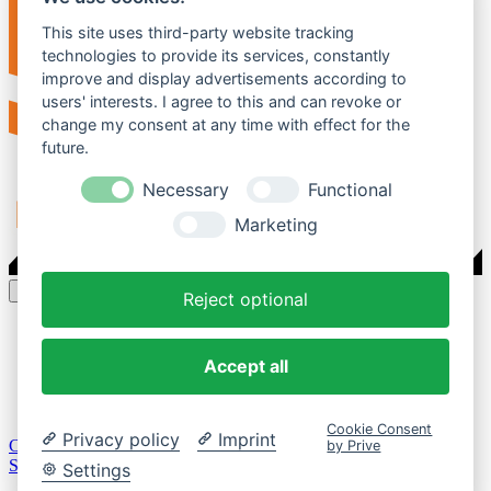
This site uses third-party website tracking
technologies to provide its services, constantly
improve and display advertisements according to
users' interests. I agree to this and can revoke or
change my consent at any time with effect for the
future.
Necessary
Functional
Marketing
Stil ändern
Reject optional
Kontakt
Impressum
Accept all
Datenschutzerklärung
Vertrag widerrufen
* = Affiliate-Links
Cookie Consent
Privacy policy
Imprint
Community-Software:
WoltLab Suite™ 6.2.6
by Prive
Stil:
ArcticFox
von
SoftCreatR.dev
Settings