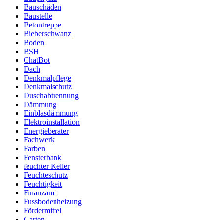
Bauschäden
Baustelle
Betontreppe
Bieberschwanz
Boden
BSH
ChatBot
Dach
Denkmalpflege
Denkmalschutz
Duschabtrennung
Dämmung
Einblasdämmung
Elektroinstallation
Energieberater
Fachwerk
Farben
Fensterbank
feuchter Keller
Feuchteschutz
Feuchtigkeit
Finanzamt
Fussbodenheizung
Fördermittel
Garten