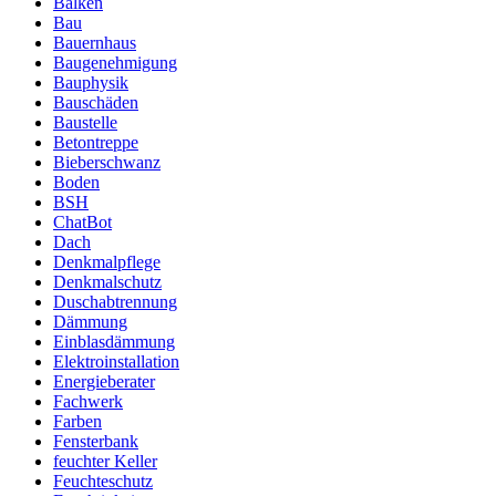
Balken
Bau
Bauernhaus
Baugenehmigung
Bauphysik
Bauschäden
Baustelle
Betontreppe
Bieberschwanz
Boden
BSH
ChatBot
Dach
Denkmalpflege
Denkmalschutz
Duschabtrennung
Dämmung
Einblasdämmung
Elektroinstallation
Energieberater
Fachwerk
Farben
Fensterbank
feuchter Keller
Feuchteschutz