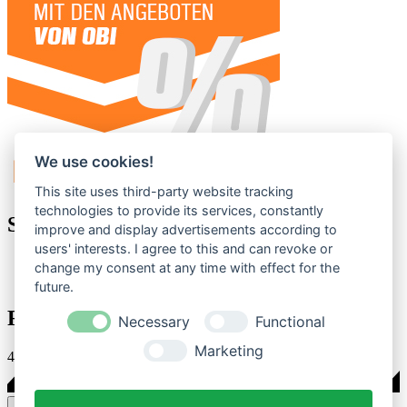
We use cookies!
This site uses third-party website tracking
technologies to provide its services, constantly
Statistik
improve and display advertisements according to
users' interests. I agree to this and can revoke or
2 Themen
change my consent at any time with effect for the
3 Beiträge (0,01 Beiträge pro Tag)
future.
Forum online seit …
Necessary
Functional
Marketing
4 Jahren, 6 Monaten, 6 Tagen, 16 Stunden und einer Minute
Stil ändern